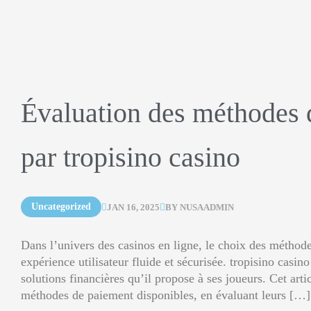
Évaluation des méthodes 
par tropisino casino
Uncategorized
JAN 16, 2025
BY
NUSAADMIN
Dans l’univers des casinos en ligne, le choix des méthode
expérience utilisateur fluide et sécurisée. tropisino casino
solutions financières qu’il propose à ses joueurs. Cet arti
méthodes de paiement disponibles, en évaluant leurs […]