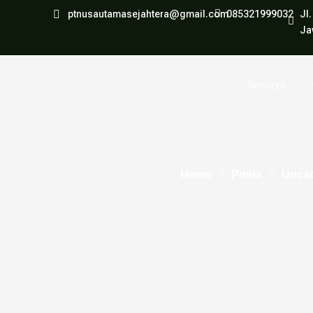
ptnusautamasejahtera@gmail.com
085321999032
Jl
Ja
Services
Home
Posts
Uncat