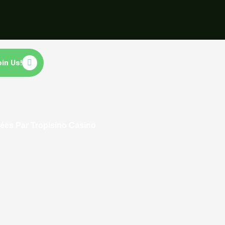
in Us!
ées Par Tropisino Casino