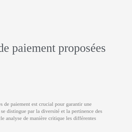
de paiement proposées
s de paiement est crucial pour garantir une
 se distingue par la diversité et la pertinence des
cle analyse de manière critique les différentes