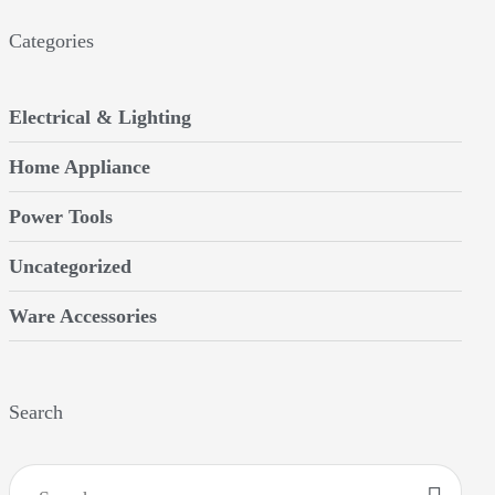
Categories
Electrical & Lighting
Home Appliance
Power Tools
Uncategorized
Ware Accessories
Search