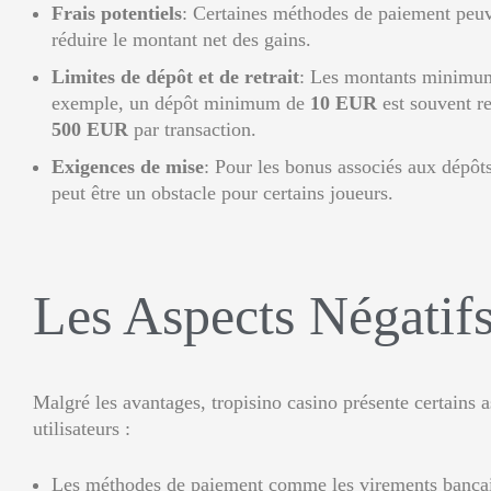
Frais potentiels
: Certaines méthodes de paiement peuve
réduire le montant net des gains.
Limites de dépôt et de retrait
: Les montants minimums
exemple, un dépôt minimum de
10 EUR
est souvent re
500 EUR
par transaction.
Exigences de mise
: Pour les bonus associés aux dépôt
peut être un obstacle pour certains joueurs.
Les Aspects Négatif
Malgré les avantages, tropisino casino présente certains a
utilisateurs :
Les méthodes de paiement comme les virements bancair