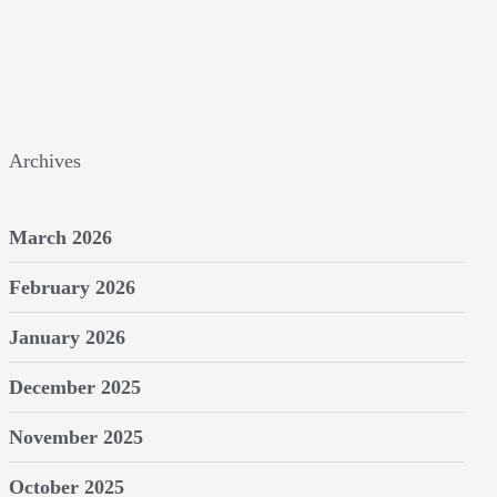
Archives
March 2026
February 2026
January 2026
December 2025
November 2025
October 2025